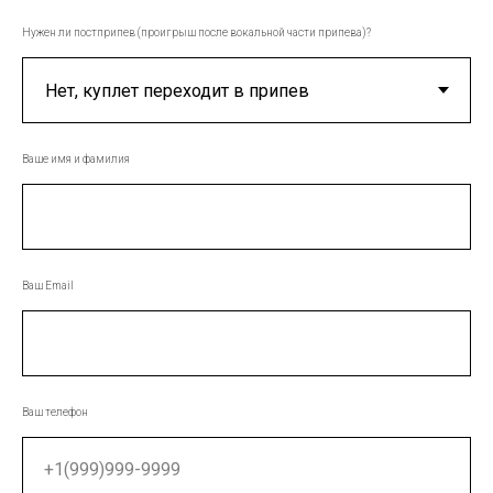
Нужен ли постприпев (проигрыш после вокальной части припева)?
Ваше имя и фамилия
Ваш Email
Ваш телефон
+1(999)999-9999